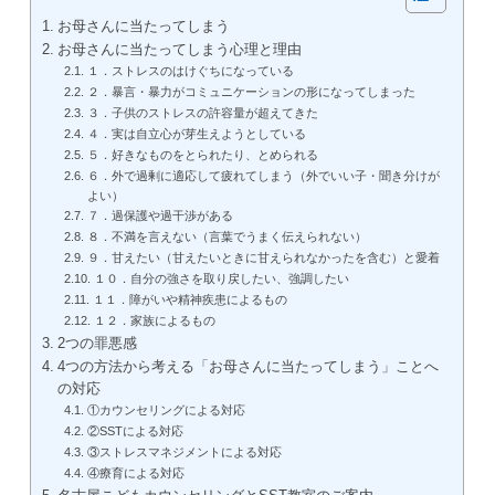
お母さんに当たってしまう
お母さんに当たってしまう心理と理由
１．ストレスのはけぐちになっている
２．暴言・暴力がコミュニケーションの形になってしまった
３．子供のストレスの許容量が超えてきた
４．実は自立心が芽生えようとしている
５．好きなものをとられたり、とめられる
６．外で過剰に適応して疲れてしまう（外でいい子・聞き分けが
よい）
７．過保護や過干渉がある
８．不満を言えない（言葉でうまく伝えられない）
９．甘えたい（甘えたいときに甘えられなかったを含む）と愛着
１０．自分の強さを取り戻したい、強調したい
１１．障がいや精神疾患によるもの
１２．家族によるもの
2つの罪悪感
4つの方法から考える「お母さんに当たってしまう」ことへ
の対応
①カウンセリングによる対応
②SSTによる対応
③ストレスマネジメントによる対応
④療育による対応