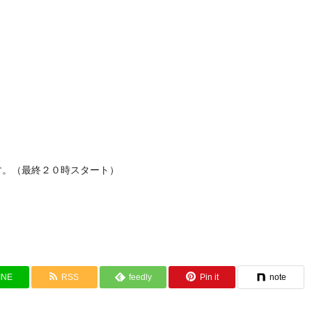
す。（最終２０時スタート）
INE
RSS
feedly
Pin it
note