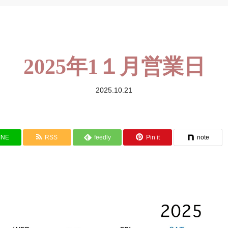
2025年1１月営業日
2025.10.21
INE
RSS
feedly
Pin it
note