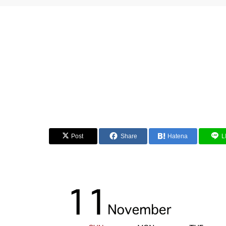
Post
Share
Hatena
L